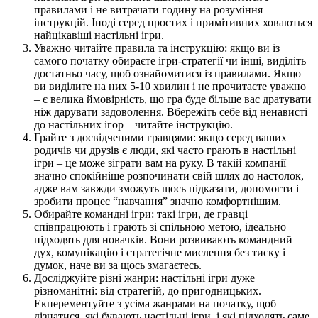
правилами і не витрачати годину на розуміння
інструкцій. Іноді серед простих і примітивних ховаються
найцікавіші настільні ігри.
Уважно читайте правила та інструкцію: якщо ви із
самого початку обираєте ігри-стратегії чи інші, виділіть
достатньо часу, щоб ознайомитися із правилами. Якщо
ви виділите на них 5-10 хвилин і не прочитаєте уважно
– є велика ймовірність, що гра буде більше вас дратувати
ніж дарувати задоволення. Вбережіть себе від ненависті
до настільних ігор – читайте інструкцію.
Грайте з досвідченими гравцями: якщо серед ваших
родичів чи друзів є люди, які часто грають в настільні
ігри – це може зіграти вам на руку. В такій компанії
значно спокійніше розпочинати свій шлях до настолок,
адже вам завжди зможуть щось підказати, допомогти і
зробити процес “навчання” значно комфортнішим.
Обирайте командні ігри: такі ігри, де гравці
співпрацюють і грають зі спільною метою, ідеально
підходять для новачків. Вони розвивають командний
дух, комунікацію і стратегічне мислення без тиску і
думок, наче ви за щось змагаєтесь.
Досліджуйте різні жанри: настільні ігри дуже
різноманітні: від стратегій, до пригодницьких.
Екперементуйте з усіма жанрами на початку, щоб
дізнатися, які бувають настільні ігри, і які підходять саме