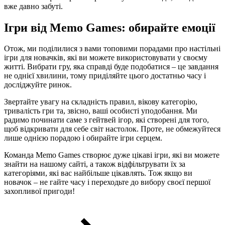
вже давно забуті.
Ігри від Memo Games: обирайте емоції
Отож, ми поділилися з вами топовими порадами про настільні
ігри для новачків, які ви можете використовувати у своєму
житті. Вибрати гру, яка справді буде подобатися – це завдання
не однієї хвилини, тому приділяйте цього достатньо часу і
досліджуйте ринок.
Звертайте увагу на складність правил, вікову категорію,
тривалість гри та, звісно, ваші особисті уподобання. Ми
радимо починати саме з гейтвей ігор, які створені для того,
щоб відкривати для себе світ настолок. Проте, не обмежуйтеся
лише однією порадою і обирайте ігри серцем.
Команда Memo Games створює дуже цікаві ігри, які ви можете
знайти на нашому сайті, а також відфільтрувати їх за
категоріями, які вас найбільше цікавлять. Тож якщо ви
новачок – не гайте часу і переходьте до вибору своєї першої
захопливої пригоди!