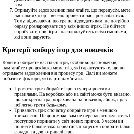
вам.
Отримуйте задоволення: пам’ятайте, що передусім, мета
настільних ігор – весело провести час і розслабитися.
Тому, відчуваючи, що гра не підходить вам, не потрібно
одразу розчаровуватися у всіх інших іграх. Не бійтеся
спробувати нові ігри і насолоджуйтесь всіма емоціями,
які вони дарують.
Критерії вибору ігор для новачків
Коли ви обираєте настільні ігри, особливо для новачків,
пам’ятайте про декілька моментів, які гарантують те, що ви
отримаєте задоволення від процесу гри. Далі ви можете
побачити фактори, які варто пам’ятати:
Простота гри: обирайте ігри з супер-простими
правилами. На коробках або на сайті може бути вказано,
що конкретна гра розрахована на новачків, або ж, що в
неї легко грати будь-кому.
Тривалість гри: спочатку обирайте ігри з меншою
тривалістю. Це допоможе вам не перенавантажуватись і
поступово поринати у світ нових пригод. З часом ви
почнете більше захоплюватись процесом і обирати більш
складні та довготривалі ігри.