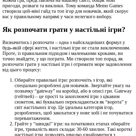
Кожна гра, представлена на нашому сайті, обіцяє нові
пригоди, розваги та виклики. Тому команда Memo Games
створила цей-міні гайд та топ ігор для новачків, який скерує
вас у правильному напрямі у часи нелегкого вибору.
Як розпочати грати у настільні ігри?
Визначитись і розпочати – одна з найскладніших формул у
будь-якій сфері життя, і настільні ігри не стали виключенням.
Проте, із правильним підходом і маленькими кроками, ви
точно знайдете, у що пограти. Ми створили топ порад, як
розпочати грати у настільні ігри і отримати море задоволення
від цього процесу:
Обирайте правильні ігри: розпочніть з ігор, які
спеціально розроблені для новачків. Звертайте увагу на
позначку “gateway” на коробці, або в описі гри. Gateway
(гейтвей) – це прості та захоплюючі ігри з цікавим
сюжетом, які буквально перекладаються як “ворота” у
світ настільних ігор. Це ідеальна категорія ігор,
розроблених, щоб закохатися у нове хобі і не почуватися
перевантаженим.
Грайте у “швидкі” ігри: на початкових етапах обирайте
ігри, тривалість яких складає 30-60 хвилин. Такі короткі
настільні ігри дозволять швидко ознайомитися з