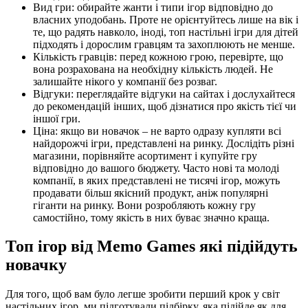
Вид гри: обирайте жанти і типи ігор відповідно до
власних уподобань. Проте не орієнтуйтесь лише на вік і
те, що радять навколо, іноді, топ настільні ігри для дітей
підходять і дорослим гравцям та захоплюють не менше.
Кількість гравців: перед кожною грою, перевірте, що
вона розрахована на необхідну кількість людей. Не
залишайте нікого у компанії без розваг.
Відгуки: переглядайте відгуки на сайтах і дослухайтеся
до рекомендацій інших, щоб дізнатися про якість тієї чи
іншої гри.
Ціна: якщо ви новачок – не варто одразу купляти всі
найдорожчі ігри, представлені на ринку. Дослідіть різні
магазини, порівняйте асортимент і купуйте гру
відповідно до вашого бюджету. Часто нові та молоді
компанії, в яких представлені не тисячі ігор, можуть
продавати більш якісний продукт, аніж популярні
гіганти на ринку. Вони розробляють кожну гру
самостійно, тому якість в них буває значно краща.
Топ ігор від Memo Games які підійдуть
новачку
Для того, щоб вам було легше зробити перший крок у світ
настільних ігор, ми підготували підбірку, яка підійде як для