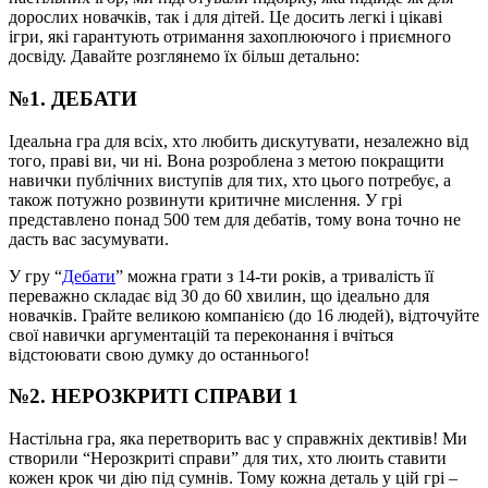
дорослих новачків, так і для дітей. Це досить легкі і цікаві
ігри, які гарантують отримання захоплюючого і приємного
досвіду. Давайте розглянемо їх більш детально:
№1. ДЕБАТИ
Ідеальна гра для всіх, хто любить дискутувати, незалежно від
того, праві ви, чи ні. Вона розроблена з метою покращити
навички публічних виступів для тих, хто цього потребує, а
також потужно розвинути критичне мислення. У грі
представлено понад 500 тем для дебатів, тому вона точно не
дасть вас засумувати.
У гру “
Дебати
” можна грати з 14-ти років, а тривалість її
переважно складає від 30 до 60 хвилин, що ідеально для
новачків. Грайте великою компанією (до 16 людей), відточуйте
свої навички аргументацій та переконання і вчіться
відстоювати свою думку до останнього!
№2. НЕРОЗКРИТІ СПРАВИ 1
Настільна гра, яка перетворить вас у справжніх дективів! Ми
створили “Нерозкриті справи” для тих, хто люить ставити
кожен крок чи дію під сумнів. Тому кожна деталь у цій грі –