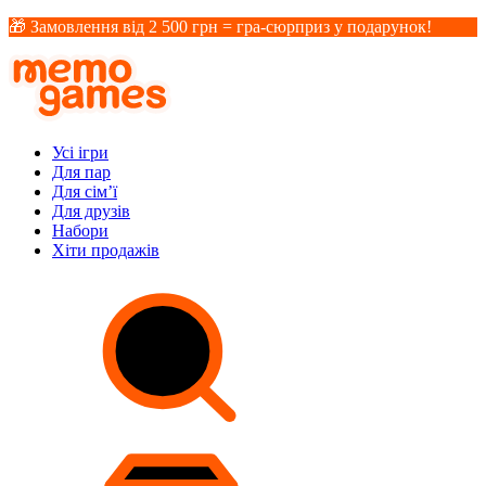
🎁 Замовлення від 2 500 грн = гра-сюрприз у подарунок!
Усі ігри
Для пар
Для сім’ї
Для друзів
Набори
Хіти продажів