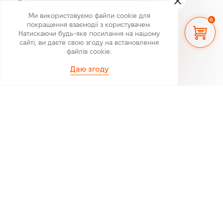
Корпоративні замовлення
Меню
Ми використовуємо файли cookie для
0
покращення взаємодії з користувачем.
Магазини
Натискаючи будь-яке посилання на нашому
Співпраця
сайті, ви даєте свою згоду на встановлення
файлів cookie.
Контакти
Даю згоду
Доставка та оплата
Блог
Інтелектуальна власніть
799
₴
Додати в кошик
Публічна оферта
Контакти
+380731171567
Прийом онлайн-замовлень 24/7,
Відправка пн-пт до 19:00
Субота до 15:30
Будьте в курсі