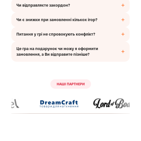
19:00, а у суботу — до 15:30. Якщо Ваше замовлення буде
Чи відправляєте закордон?
оформлене до цих часових меж, гра поїде в той самий
Так! Ми відправляємо наші ігри не лише всією Україною,
день. Час доставки займає 1–3 дні.
а й закордон. Ви можете замовити у будь-яку точку світу
Чи є знижки при замовленні кількох ігор?
( окрім Білорусі та росії), а наш менеджер проконсультує
Так! Наша система лояльності є досить гнучкою та
Вас, щодо вартості доставки.
передбачає знижки 10% від суми при замовленні 2 ігор,
Питання у грі не спровокують конфлікт?
15% – трьох, а також 20% – від чьотирьох і більше.
Ні! Наші ігри націлені на зміцнення відносин з
партнером. Питання розроблені спільно з психологом і
Це гра на подарунок чи можу я оформити
сприяють емоційному зближенню між людьми у ході гри.
замовлення, а Ви відправите пізніше?
Так, такий варіант можливий. Менеджер зарезервує для
Вас потрібну гру. Ми відправимо її у зручний для Вас час
пізніше. Також у нас є можливість придбати
подарунковий сертифікат на будь-яку суму.
НАШІ ПАРТНЕРИ