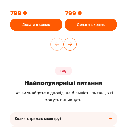
(Не)
799
₴
799
₴
8
Додати в кошик
Додати в кошик
FAQ
Найпопулярніші питання
Тут ви знайдете відповіді на більшість питань, які
можуть виникнути.
Коли я отримаю свою гру?
Відправки здійснюються з понеділка по п’ятницю до