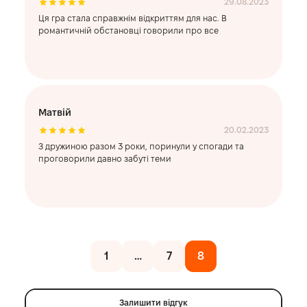
29.08.2023
Ця гра стала справжнім відкриттям для нас. В
романтичній обстановці говорили про все
Матвій
20.02.2023
З дружиною разом 3 роки, поринули у спогади та
проговорили давно забуті теми
1
…
7
8
Залишити відгук