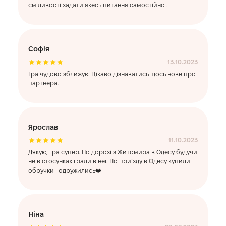
сміливості задати якесь питання самостійно .
Софія
13.10.2023
Гра чудово зближує. Цікаво дізнаватись щось нове про
партнера.
Ярослав
11.10.2023
Дякую, гра супер. По дорозі з Житомира в Одесу будучи
не в стосунках грали в неї. По приїзду в Одесу купили
обручки і одружились❤️
Ніна