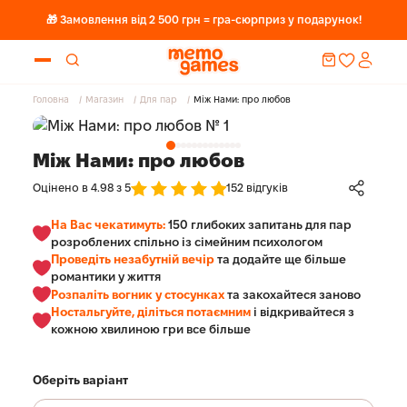
🎁 Замовлення від 2 500 грн = гра-сюрприз у подарунок!
Головна
Магазин
Для пар
Між Нами: про любов
Між Нами: про любов
Оцінено в 4.98 з 5
152 відгуків
Оцінено
в 4.98 з
На Вас чекатимуть:
150 глибоких запитань для пар
5
розроблених спільно із сімейним психологом
Проведіть незабутній вечір
та додайте ще більше
романтики у життя
Розпаліть вогник у стосунках
та закохайтеся заново
Ностальгуйте, діліться потаємним
і відкривайтеся з
кожною хвилиною гри все більше
Оберіть варіант