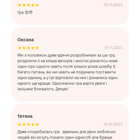
05.11.2023
Гра 😍🥹
Оксана
01.11.2023
Ми з чоловіком дуже вдячні розробникам за цю гру,
розділили її на кілька вечорів і змогли дізнатись нове
один про одного навіть після кількох років шлюбу. Є
багато питань, які ми навіть не подумали поставити
один одному, а у грі відповіли на них і дізнались один
одного ще краще. Однозначно гра варта уваги і
зміцнює близькість. Дякую!
Тетяна
19.10.2023
Дуже сподобалась гра . Ідеально для двох люблячих
людей які хочуть пізнати один одногоб але бракує