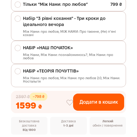
Тільки “Між Нами: про любов”
799 ₴
Набір "3 рівні кохання" - Три кроки до
ідеального вечора
Між Нами: про любов, МІЖ НАМИ: Про таємне, (Не) пʼяні
кохані
Ваша гра
Гра в подарунок
НАБІР «НАШ ПОЧАТОК»
Між Нами, Між Нами: познайомимось?, Між Нами: про
любов
Ваша гра
Гра в подарунок
Між Нами:
(Не) пʼяні
МІЖ НАМИ:
НАБІР «ТЕОРІЯ ПОЧУТТІВ»
про любов
кохані
Про таємне
Між Нами: про любов, Між Нами: про любов 2.0, Між Нами:
2447 ₴
Ностальгія
Ваша гра
Гра в подарунок
Між Нами:
Між Нами:
Між Нами
про любов
познайомимось?
2397 ₴
−798 ₴
Додати в кошик
2397 ₴
1599
₴
Між Нами:
Між Нами:
Між Нами:
про любов
Ностальгія
про любов
2.0
Безкоштовна
Доставка
Легкий
доставка
1-3 дні
обмін / повернення
2397 ₴
Від 1800