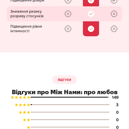
Підвищення довіри
Зниження ризику
розриву стосунків
Підвищення рівня
інтимності
ВІДГУКИ
Відгуки про Між Нами: про любов
149
3
0
0
0