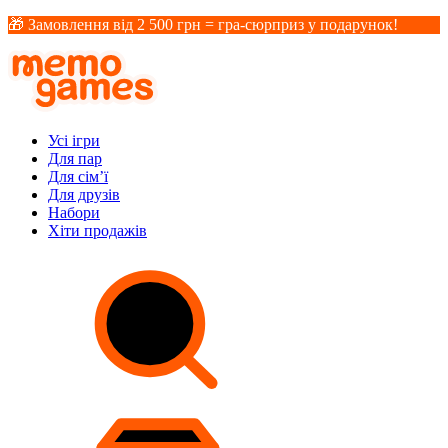
🎁 Замовлення від 2 500 грн = гра-сюрприз у подарунок!
Усі ігри
Для пар
Для сім’ї
Для друзів
Набори
Хіти продажів