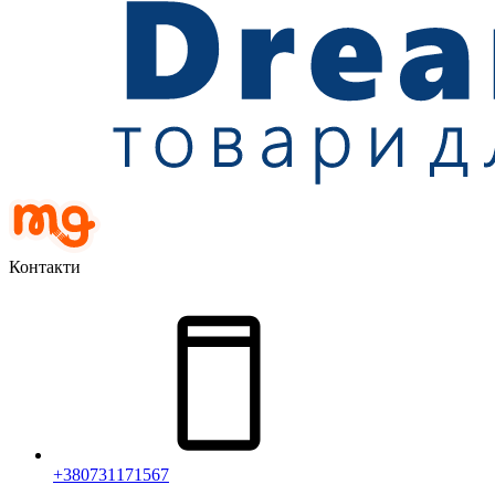
Контакти
+380731171567