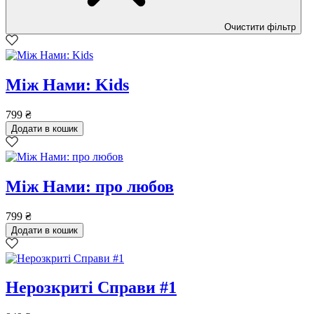
Очистити фільтр
Між Нами: Kids
799
₴
Додати в кошик
Між Нами: про любов
799
₴
Додати в кошик
Нерозкриті Cправи #1