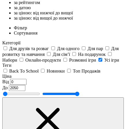
за рейтингом
за датою
за ціною: від нижчої до вищої
за ціною: від вищої до нижчої
Фільтр
Сортування
Категорії
Для друзів та розваг
Для одного
Для пар
Для
розвитку та навчання
Для сім’ї
На подарунок
Набори
Онлайн-продукти
Розмовні ігри
Усі ігри
Теги
Back To School
Новинки
Топ Продажів
Ціна
Від
До